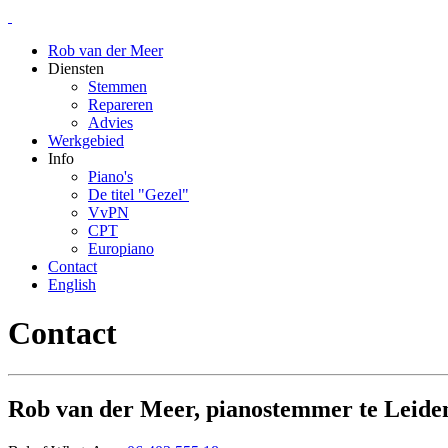
Rob van der Meer
Diensten
Stemmen
Repareren
Advies
Werkgebied
Info
Piano's
De titel "Gezel"
VvPN
CPT
Europiano
Contact
English
Contact
Rob van der Meer, pianostemmer te Leide