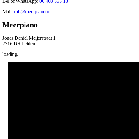
Bel of WhatsApp:
06 403 555 18
Mail:
rob@meerpiano.nl
Meerpiano
Jonas Daniel Meijerstraat 1
2316 DS Leiden
loading...